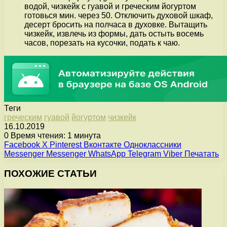
водой, чизкейк с гуавой и греческим йогуртом
готовься мин. через 50. Отключить духовой шкаф,
десерт бросить на полчаса в духовке. Вытащить
чизкейк, извлечь из формы, дать остыть восемь
часов, порезать на кусочки, подать к чаю.
Теги
греческим
гуавой
йогуртом
чизкейк
16.10.2019
0
Время чтения: 1 минута
Facebook
X
Pinterest
Вконтакте
Одноклассники
Messenger
Messenger
WhatsApp
Telegram
Viber
Печатать
ПОХОЖИЕ СТАТЬИ