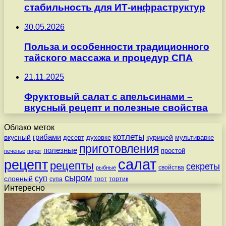
стабильность для ИТ-инфраструктур
30.05.2026
Польза и особенности традиционного
тайского массажа и процедур СПА
21.11.2025
Фруктовый салат с апельсинами –
вкусный рецепт и полезные свойства
Облако меток
котлеты
вкусный
грибами
курицей
десерт
духовке
мультиварке
приготовления
полезные
простой
печенье
пирог
салат
рецепт
рецепты
секреты
свойства
рыбные
сыром
суп
слоеный
супа
торт
тортик
Интересно