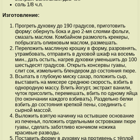
соль 1/8 ч.л.
Изготовление:
Прогреть духовку до 190 градусов, приготовить
форму: обернуть бока и дно 2-мя слоями фольги,
смазать маслом. Комбайном размолоть крекеры,
побрызгать оливковым маслом, размешать.
Переложить масляную крошку в форму, разровнять,
утрамбовать, отправить в духовой шкаф на восемь
мин., дать остыть, нагрев духовки уменьшить до 100
шестьдесят градусов. Открыть консервы гуавы,
слит сок, измельчить блендером до состояния пюре.
Всыпать в глубокую миску сахар, положить сыр,
выставить на миксере среднюю скорость, взбить в
однородную массу. Влить йогурт, экстракт ванили,
чуток присолить, перемешать, вбить по одному яйца
(по окончании каждого взбивать). Раздельно белки
взбить до состояния крепкой пены, соединить с
сырной массой.
Выложить взятую начинку на остывшее основание
из печенья, положить отдельными островками пюре
гуавы, сделать заботливо кончиком ножика
красивые разводы.
Поставить форму в духовку на противень с тёплой