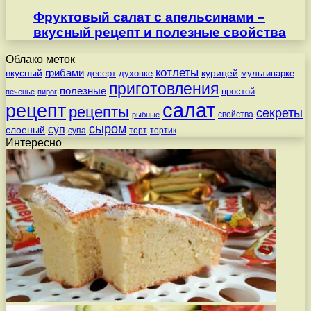
Фруктовый салат с апельсинами –
вкусный рецепт и полезные свойства
Облако меток
котлеты
вкусный
грибами
курицей
десерт
духовке
мультиварке
приготовления
полезные
простой
печенье
пирог
салат
рецепт
рецепты
секреты
свойства
рыбные
сыром
суп
слоеный
супа
торт
тортик
Интересно