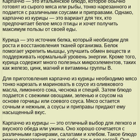
Карпаччо — это итальянское блюдо, которое обычно
готовят из сырого мяса или рыбы, тонко нарезанного и
подается с различными соусами и приправами. Однако,
карпаччо из курицы — это вариант для тех, кто
предпочитает белое мясо птицы и хочет получить
максимум пользы от своей еды.
Курица — это источник белка, который необходим для
роста и восстановления тканей организма. Белок
помогает укрепить мышцы, улучшить обмен веществ и
поддерживать нормальный уровень энергии. Кроме того,
курица содержит много полезных микроэлементов, таких
как железо, цинк, магний и витамины группы В.
Для приготовления карпаччо из курицы необходимо мясо
тонко нарезать и мариновать в соусе из оливкового
масла, лимонного сока, чеснока и специй. Затем блюдо
подается с свежими овощами, зеленью и соусом на
основе горчицы или соевого соуса. Мясо остается
сочным и нежным, а соусы и приправы придают ему
насыщенный вкус.
Карпаччо из курицы — это отличный выбор для легкого и
вкусного обеда или ужина. Оно хорошо сочетается с
различными гарнирами, салатами и хлебом. Такое блюдо
можно приготовить как для себя, так и для гостей. Оно