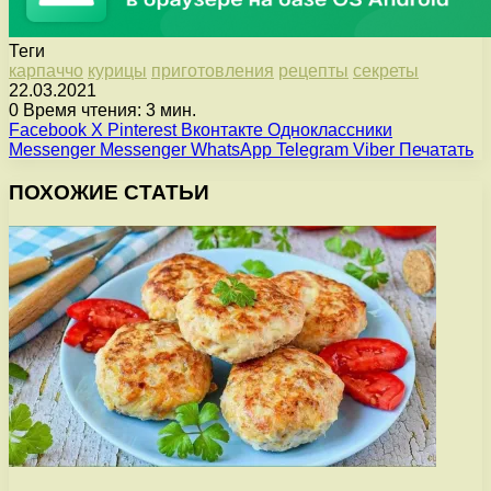
Теги
карпаччо
курицы
приготовления
рецепты
секреты
22.03.2021
0
Время чтения: 3 мин.
Facebook
X
Pinterest
Вконтакте
Одноклассники
Messenger
Messenger
WhatsApp
Telegram
Viber
Печатать
ПОХОЖИЕ СТАТЬИ