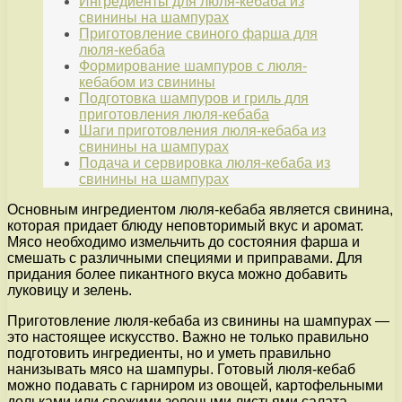
Ингредиенты для люля-кебаба из
свинины на шампурах
Приготовление свиного фарша для
люля-кебаба
Формирование шампуров с люля-
кебабом из свинины
Подготовка шампуров и гриль для
приготовления люля-кебаба
Шаги приготовления люля-кебаба из
свинины на шампурах
Подача и сервировка люля-кебаба из
свинины на шампурах
Основным ингредиентом люля-кебаба является свинина,
которая придает блюду неповторимый вкус и аромат.
Мясо необходимо измельчить до состояния фарша и
смешать с различными специями и приправами. Для
придания более пикантного вкуса можно добавить
луковицу и зелень.
Приготовление люля-кебаба из свинины на шампурах —
это настоящее искусство. Важно не только правильно
подготовить ингредиенты, но и уметь правильно
нанизывать мясо на шампуры. Готовый люля-кебаб
можно подавать с гарниром из овощей, картофельными
дольками или свежими зелеными листьями салата.