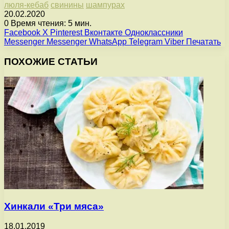
люля-кебаб
свинины
шампурах
20.02.2020
0
Время чтения: 5 мин.
Facebook
X
Pinterest
Вконтакте
Одноклассники
Messenger
Messenger
WhatsApp
Telegram
Viber
Печатать
ПОХОЖИЕ СТАТЬИ
Хинкали «Три мяса»
18.01.2019