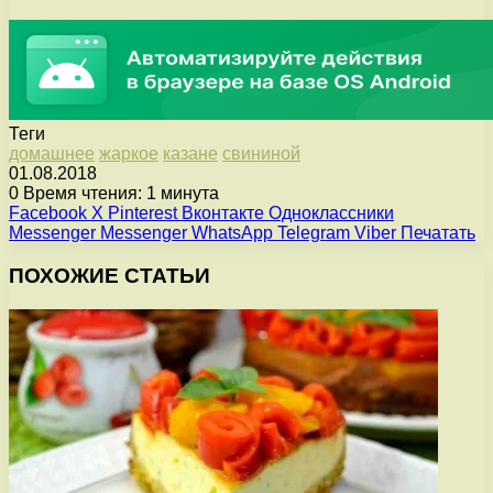
Теги
домашнее
жаркое
казане
свининой
01.08.2018
0
Время чтения: 1 минута
Facebook
X
Pinterest
Вконтакте
Одноклассники
Messenger
Messenger
WhatsApp
Telegram
Viber
Печатать
ПОХОЖИЕ СТАТЬИ