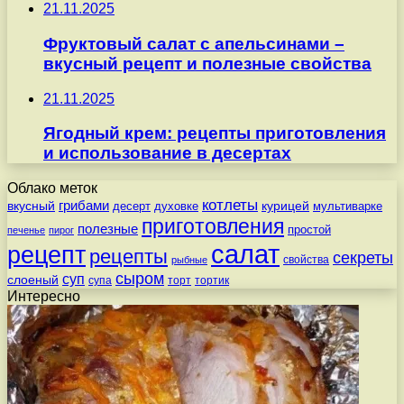
21.11.2025
Фруктовый салат с апельсинами –
вкусный рецепт и полезные свойства
21.11.2025
Ягодный крем: рецепты приготовления
и использование в десертах
Облако меток
котлеты
вкусный
грибами
курицей
десерт
духовке
мультиварке
приготовления
полезные
простой
печенье
пирог
салат
рецепт
рецепты
секреты
свойства
рыбные
сыром
суп
слоеный
супа
торт
тортик
Интересно