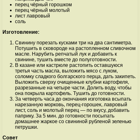
перец чёрный горошком
перец чёрный молотый
лист лавровый
соль
Изготовление:
Свинину порезать кусками три на два сантиметра.
Потушить в сковороде на растопленном сливочном
масле. Нарубить репчатый лук и добавить к
свинине, тушить вместе до полуготовности.
В казане или кастрюле растопить оставшуюся
третья часть масла, выложить мясо с луком,
соломку сладкого болгарского перца, дать закипеть.
Выложить сверху очищенные клубни картофеля,
разрезанные на четыре части. Долить воду, чтобы
она покрыла картофель. Тушить до готовности.
За четверть часа до окончания изготовка всыпать
нарезанную морковь, перец-горошек, лавровый
лист, соль и молотый перец — по вкусу, добавить
паприку. За 5 мин. до готовности посыпать
домашнее жаркое со свининой рубленой зеленью
петрушки.
Совет