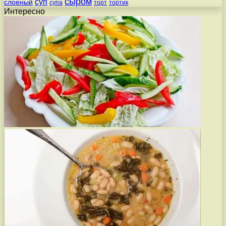
сыром
суп
слоеный
супа
торт
тортик
Интересно