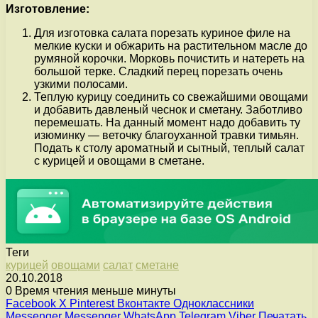
Изготовление:
Для изготовка салата порезать куриное филе на
мелкие куски и обжарить на растительном масле до
румяной корочки. Морковь почистить и натереть на
большой терке. Сладкий перец порезать очень
узкими полосами.
Теплую курицу соединить со свежайшими овощами
и добавить давленый чеснок и сметану. Заботливо
перемешать. На данный момент надо добавить ту
изюминку — веточку благоуханной травки тимьян.
Подать к столу ароматный и сытный, теплый салат
с курицей и овощами в сметане.
Теги
курицей
овощами
салат
сметане
20.10.2018
0
Время чтения меньше минуты
Facebook
X
Pinterest
Вконтакте
Одноклассники
Messenger
Messenger
WhatsApp
Telegram
Viber
Печатать