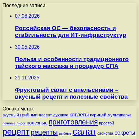
Последние записи
07.08.2026
Российская ОС — безопасность и
стабильность для ИТ-инфраструктур
30.05.2026
Польза и особенности традиционного
тайского массажа и процедур СПА
21.11.2025
Фруктовый салат с апельсинами –
вкусный рецепт и полезные свойства
Облако меток
котлеты
вкусный
грибами
курицей
десерт
духовке
мультиварке
приготовления
полезные
простой
печенье
пирог
салат
рецепт
рецепты
секреты
свойства
рыбные