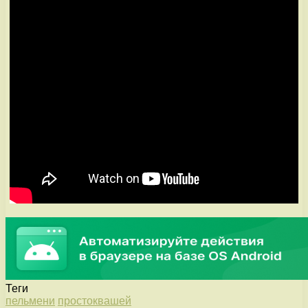
Теги
пельмени
простоквашей