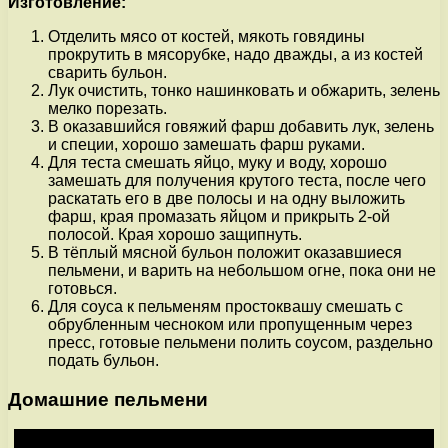
Изготовление:
Отделить мясо от костей, мякоть говядины
прокрутить в мясорубке, надо дважды, а из костей
сварить бульон.
Лук очистить, тонко нашинковать и обжарить, зелень
мелко порезать.
В оказавшийся говяжий фарш добавить лук, зелень
и специи, хорошо замешать фарш руками.
Для теста смешать яйцо, муку и воду, хорошо
замешать для получения крутого теста, после чего
раскатать его в две полосы и на одну выложить
фарш, края промазать яйцом и прикрыть 2-ой
полосой. Края хорошо защипнуть.
В тёплый мясной бульон положит оказавшиеся
пельмени, и варить на небольшом огне, пока они не
готовься.
Для соуса к пельменям простоквашу смешать с
обрубленным чесноком или пропущенным через
пресс, готовые пельмени полить соусом, раздельно
подать бульон.
Домашние пельмени