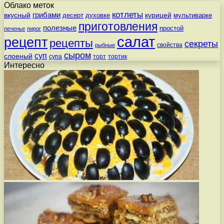
Облако меток
котлеты
вкусный
грибами
курицей
десерт
духовке
мультиварке
приготовления
полезные
простой
печенье
пирог
салат
рецепт
рецепты
секреты
свойства
рыбные
сыром
суп
слоеный
супа
торт
тортик
Интересно