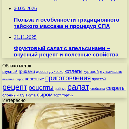
30.05.2026
Польза и особенности традиционного
тайского массажа и процедур СПА
21.11.2025
Фруктовый салат с апельсинами –
вкусный рецепт и полезные свойства
Облако меток
котлеты
вкусный
грибами
курицей
десерт
духовке
мультиварке
приготовления
полезные
простой
печенье
пирог
салат
рецепт
рецепты
секреты
свойства
рыбные
сыром
суп
слоеный
супа
торт
тортик
Интересно