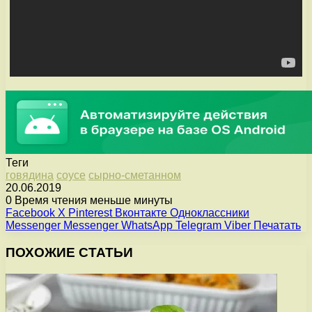
Теги
говядина
соусе
сырно-сметанном
20.06.2019
0
Время чтения меньше минуты
Facebook
X
Pinterest
Вконтакте
Одноклассники
Messenger
Messenger
WhatsApp
Telegram
Viber
Печатать
ПОХОЖИЕ СТАТЬИ