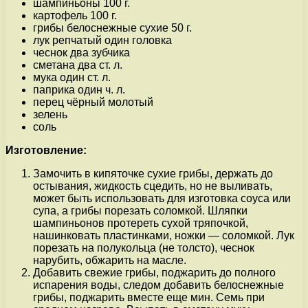
шампиньоны 100 г.
картофель 100 г.
грибы белоснежные сухие 50 г.
лук репчатый один головка
чеснок два зубчика
сметана два ст. л.
мука один ст. л.
паприка один ч. л.
перец чёрный молотый
зелень
соль
Изготовление:
Замочить в кипяточке сухие грибы, держать до
остывания, жидкость сцедить, но не выливать,
может быть использовать для изготовка соуса или
супа, а грибы порезать соломкой. Шляпки
шампиньонов протереть сухой тряпочкой,
нашинковать пластинками, ножки — соломкой. Лук
порезать на полукольца (не толсто), чеснок
нарубить, обжарить на масле.
Добавить свежие грибы, поджарить до полного
испарения воды, следом добавить белоснежные
грибы, поджарить вместе еще мин. Семь при