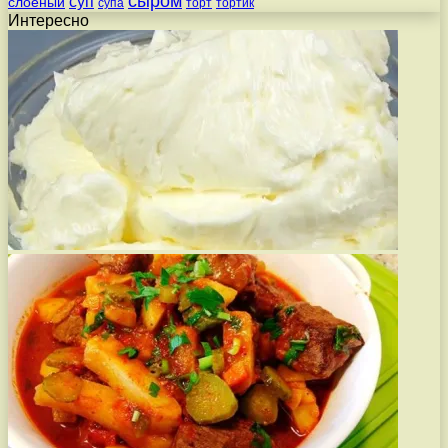
сыром
суп
слоеный
супа
торт
тортик
Интересно