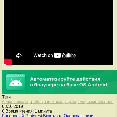
Теги
белоснежных
грибов
запеканка
картофеля
шампиньонов
03.10.2019
0
Время чтения: 1 минута
Facebook
X
Pinterest
Вконтакте
Одноклассники