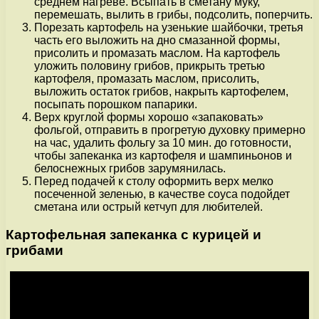
среднем нагреве. Всыпать в сметану муку,
перемешать, вылить в грибы, подсолить, поперчить.
Порезать картофель на узенькие шайбочки, третья
часть его выложить на дно смазанной формы,
присолить и промазать маслом. На картофель
уложить половину грибов, прикрыть третью
картофеля, промазать маслом, присолить,
выложить остаток грибов, накрыть картофелем,
посыпать порошком папарики.
Верх круглой формы хорошо «запаковать»
фольгой, отправить в прогретую духовку примерно
на час, удалить фольгу за 10 мин. до готовности,
чтобы запеканка из картофеля и шампиньонов и
белоснежных грибов зарумянилась.
Перед подачей к столу оформить верх мелко
посеченной зеленью, в качестве соуса подойдет
сметана или острый кетчуп для любителей.
Картофельная запеканка с курицей и
грибами