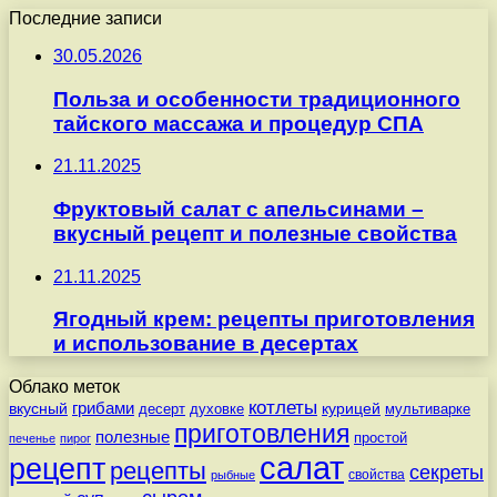
Последние записи
30.05.2026
Польза и особенности традиционного
тайского массажа и процедур СПА
21.11.2025
Фруктовый салат с апельсинами –
вкусный рецепт и полезные свойства
21.11.2025
Ягодный крем: рецепты приготовления
и использование в десертах
Облако меток
котлеты
вкусный
грибами
курицей
десерт
духовке
мультиварке
приготовления
полезные
простой
печенье
пирог
салат
рецепт
рецепты
секреты
свойства
рыбные