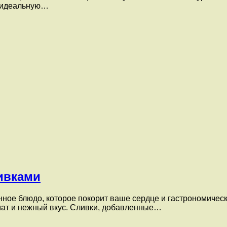
я идеальную…
ивками
нное блюдо, которое покорит ваше сердце и гастрономичес
ат и нежный вкус. Сливки, добавленные…