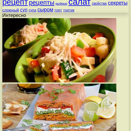
салат
рецепт
рецепты
секреты
свойства
рыбные
сыром
суп
слоеный
супа
торт
тортик
Интересно