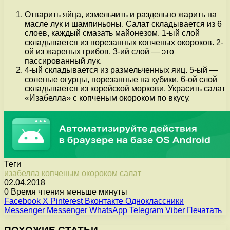
Отварить яйца, измельчить и раздельно жарить на
масле лук и шампиньоны. Салат складывается из 6
слоев, каждый смазать майонезом. 1-ый слой
складывается из порезанных копченых окороков. 2-
ой из жареных грибов. 3-ий слой — это
пассированный лук.
4-ый складывается из размельченных яиц. 5-ый —
соленые огурцы, порезанные на кубики. 6-ой слой
складывается из корейской моркови. Украсить салат
«Изабелла» с копченым окороком по вкусу.
Теги
изабелла
копченым
окороком
салат
02.04.2018
0
Время чтения меньше минуты
Facebook
X
Pinterest
Вконтакте
Одноклассники
Messenger
Messenger
WhatsApp
Telegram
Viber
Печатать