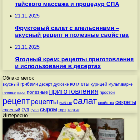
тайского массажа и процедур СПА
21.11.2025
Фруктовый салат с апельсинами –
вкусный рецепт и полезные свойства
21.11.2025
Ягодный крем: рецепты приготовления
и использование в десертах
Облако меток
котлеты
вкусный
грибами
курицей
десерт
духовке
мультиварке
приготовления
полезные
простой
печенье
пирог
салат
рецепт
рецепты
секреты
свойства
рыбные
сыром
суп
слоеный
супа
торт
тортик
Интересно