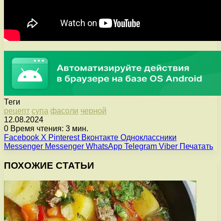
Теги
рецепт
супа
фасоли
черной
12.08.2024
0
Время чтения: 3 мин.
Facebook
X
Pinterest
Вконтакте
Одноклассники
Messenger
Messenger
WhatsApp
Telegram
Viber
Печатать
ПОХОЖИЕ СТАТЬИ