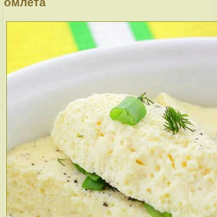
омлета