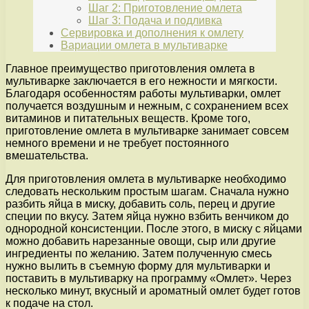
Шаг 2: Приготовление омлета
Шаг 3: Подача и подливка
Сервировка и дополнения к омлету
Вариации омлета в мультиварке
Главное преимущество приготовления омлета в
мультиварке заключается в его нежности и мягкости.
Благодаря особенностям работы мультиварки, омлет
получается воздушным и нежным, с сохранением всех
витаминов и питательных веществ. Кроме того,
приготовление омлета в мультиварке занимает совсем
немного времени и не требует постоянного
вмешательства.
Для приготовления омлета в мультиварке необходимо
следовать нескольким простым шагам. Сначала нужно
разбить яйца в миску, добавить соль, перец и другие
специи по вкусу. Затем яйца нужно взбить венчиком до
однородной консистенции. После этого, в миску с яйцами
можно добавить нарезанные овощи, сыр или другие
ингредиенты по желанию. Затем полученную смесь
нужно вылить в съемную форму для мультиварки и
поставить в мультиварку на программу «Омлет». Через
несколько минут, вкусный и ароматный омлет будет готов
к подаче на стол.