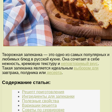
Творожная запеканка — это одно из самых популярных и
любимых блюд в русской кухне. Она сочетает в себе
нежность, кремовую текстуру и
неповторимый вкус
.
Такая запеканка является идеальным
выбором для
завтрака, полдника или
десерта
.
Содержание статьи:
Рецепт приготовления
Ингредиенты для запеканки
Полезные свойства
Вариации рецепта
Советы по сервировке