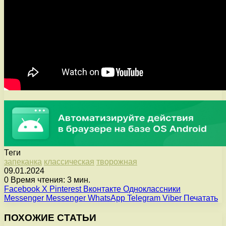
Теги
запеканка
классическая
творожная
09.01.2024
0
Время чтения: 3 мин.
Facebook
X
Pinterest
Вконтакте
Одноклассники
Messenger
Messenger
WhatsApp
Telegram
Viber
Печатать
ПОХОЖИЕ СТАТЬИ