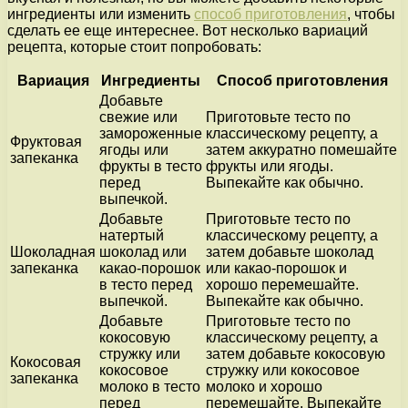
ингредиенты или изменить
способ приготовления
, чтобы
сделать ее еще интереснее. Вот несколько вариаций
рецепта, которые стоит попробовать:
Вариация
Ингредиенты
Способ приготовления
Добавьте
свежие или
Приготовьте тесто по
замороженные
классическому рецепту, а
Фруктовая
ягоды или
затем аккуратно помешайте
запеканка
фрукты в тесто
фрукты или ягоды.
перед
Выпекайте как обычно.
выпечкой.
Добавьте
Приготовьте тесто по
натертый
классическому рецепту, а
Шоколадная
шоколад или
затем добавьте шоколад
запеканка
какао-порошок
или какао-порошок и
в тесто перед
хорошо перемешайте.
выпечкой.
Выпекайте как обычно.
Добавьте
Приготовьте тесто по
кокосовую
классическому рецепту, а
стружку или
затем добавьте кокосовую
Кокосовая
кокосовое
стружку или кокосовое
запеканка
молоко в тесто
молоко и хорошо
перед
перемешайте. Выпекайте