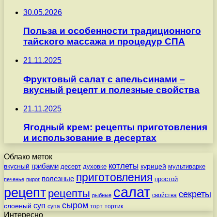
30.05.2026
Польза и особенности традиционного
тайского массажа и процедур СПА
21.11.2025
Фруктовый салат с апельсинами –
вкусный рецепт и полезные свойства
21.11.2025
Ягодный крем: рецепты приготовления
и использование в десертах
Облако меток
котлеты
вкусный
грибами
курицей
десерт
духовке
мультиварке
приготовления
полезные
простой
печенье
пирог
салат
рецепт
рецепты
секреты
свойства
рыбные
сыром
суп
слоеный
супа
торт
тортик
Интересно