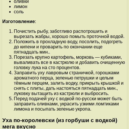
оливки
лимон
соль
Изготовление
:
Почистить рыбу, заботливо распотрошить и
вырезать жабры, хорошо помыть проточной водой.
Положить в прохладную воду, посолить, подогреть
до кипени и проварить по окончании еще
пятнадцать мин..
Порезать крупно картофель, морковь — кубиками,
вываливать все в кастрюлю и добавить очищенную
головку лука на сто процентов.
Заправить уху лавровым страничкой, горошками
ароматного перца, зеленью петрушки и целым
тёмным перцем, залить водку, прикрыть крышкой и
снять с плиты, дать настояться пятнадцать мин.,
луковку вытащить из кастрюли и выбросить.
Перед подачей уху с водкой по-русски может быть
заправить оливками, украсить узкими ломтиками
лимона и посыпать зеленью укропа.
Уха по-королевски (из горбуши с водкой)
мега вкусно