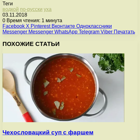
Теги
водкой
по-русски
уха
03.11.2018
0
Время чтения: 1 минута
Facebook
X
Pinterest
Вконтакте
Одноклассники
Messenger
Messenger
WhatsApp
Telegram
Viber
Печатать
ПОХОЖИЕ СТАТЬИ
Чехословацкий суп с фаршем