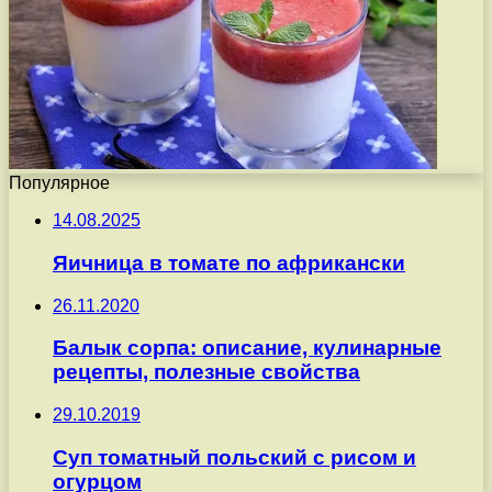
Популярное
14.08.2025
Яичница в томате по африкански
26.11.2020
Балык сорпа: описание, кулинарные
рецепты, полезные свойства
29.10.2019
Суп томатный польский с рисом и
огурцом