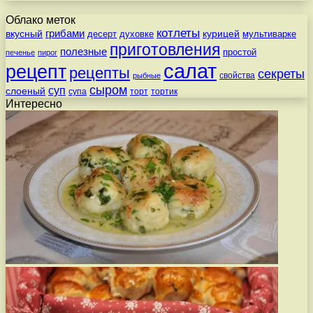
Облако меток
котлеты
вкусный
грибами
курицей
десерт
духовке
мультиварке
приготовления
полезные
простой
печенье
пирог
салат
рецепт
рецепты
секреты
свойства
рыбные
сыром
суп
слоеный
супа
торт
тортик
Интересно