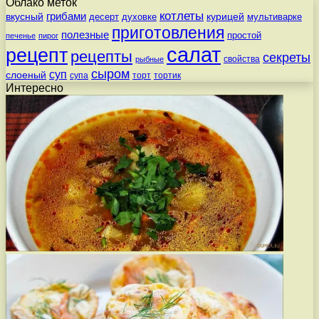
Облако меток
котлеты
вкусный
грибами
курицей
десерт
духовке
мультиварке
приготовления
полезные
простой
печенье
пирог
салат
рецепт
рецепты
секреты
свойства
рыбные
сыром
суп
слоеный
супа
торт
тортик
Интересно