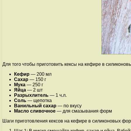
Для того чтобы приготовить кексы на кефире в силиконо
Кефир
— 200 мл
Сахар
— 150 г
Мука
— 250 г
Яйца
— 2 шт
Разрыхлитель
— 1 ч.л.
Соль
— щепотка
Ванильный сахар
— по вкусу
Масло сливочное
— для смазывания форм
Шаги приготовления кексов на кефире в силиконовых фор
Шаг 1: В миске смешайте кефир, сахар и яйца. Взбе