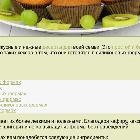
 вкусные и нежные
десерты для
всей семьи. Это
простой и 
о таких кексов в том, что они готовятся в силиконовых фор
ых формах
х
овых формах
ых формах
 силиконовых формах
 формах
елает их более легкими и полезными. Благодаря кефиру, ке
 пригорят и легко выпадут из формы без повреждений.
ах вам понадобятся следующие ингредиенты: