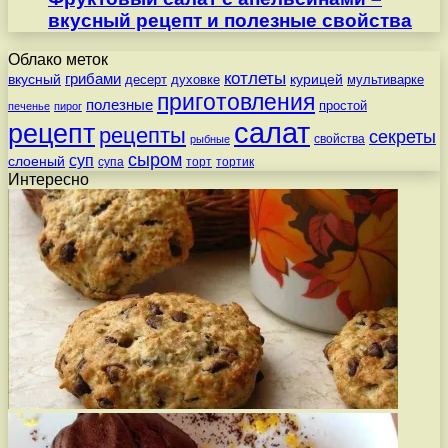
вкусный рецепт и полезные свойства
Облако меток
котлеты
вкусный
грибами
курицей
десерт
духовке
мультиварке
приготовления
полезные
простой
печенье
пирог
салат
рецепт
рецепты
секреты
свойства
рыбные
сыром
суп
слоеный
супа
торт
тортик
Интересно