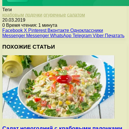
Теги
крабовым
лодочки
огуречные
салатом
20.03.2019
0
Время чтения: 1 минута
Facebook
X
Pinterest
Вконтакте
Одноклассники
Messenger
Messenger
WhatsApp
Telegram
Viber
Печатать
ПОХОЖИЕ СТАТЬИ
Салат новогодний с крабовыми палочками