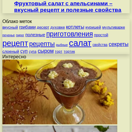
Фруктовый салат с апельсинами –
вкусный рецепт и полезные свойства
Облако меток
котлеты
вкусный
грибами
курицей
десерт
духовке
мультиварке
приготовления
полезные
простой
печенье
пирог
салат
рецепт
рецепты
секреты
свойства
рыбные
сыром
суп
слоеный
супа
торт
тортик
Интересно