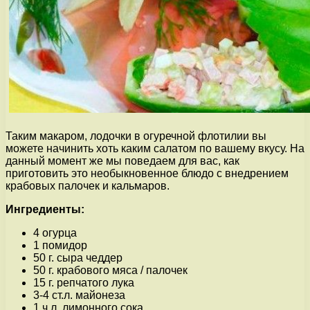
Таким макаром, лодочки в огуречной флотилии вы
можете начинить хоть каким салатом по вашему вкусу. На
данный момент же мы поведаем для вас, как
приготовить это необыкновенное блюдо с внедрением
крабовых палочек и кальмаров.
Ингредиенты:
4 огурца
1 помидор
50 г. сыра чеддер
50 г. крабового мяса / палочек
15 г. репчатого лука
3-4 ст.л. майонеза
1 ч.л. лимонного сока