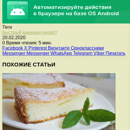
Теги
быстрый
манника
рецепт
20.02.2020
0
Время чтения: 5 мин.
Facebook
X
Pinterest
Вконтакте
Одноклассники
Messenger
Messenger
WhatsApp
Telegram
Viber
Печатать
ПОХОЖИЕ СТАТЬИ