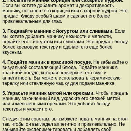
2. Посыпьте манник корицей или сахарной пудрой.
Если вы хотите добавить аромат и декоративность
маннику, посыпьте его корицей или сахарной пудрой. Это
придаст блюду особый шарм и сделает его более
привлекательным для глаз.
3. Подавайте манник с йогуртом или сливками.
Если
вы хотите добавить маннику нежности и мягкости,
подайте его с йогуртом или сливками. Это придаст блюду
более кремовую текстуру и сделает его еще более
вкусным.
4. Подайте манник в красивой посуде.
Не забывайте о
визуальной составляющей блюда. Подайте манник в
красивой посуде, которая подчеркнет его вкус и
аппетитность. Вы можете использовать керамическую
тарелку или стеклянную чашку для подачи манника.
5. Украсьте манник мятой или орехами.
Чтобы придать
маннику законченный вид, украсьте его свежей мятой
или измельченными орехами. Это добавит блюду
текстуры и украсит его.
Следуя этим советам, вы сможете подать манник на стол
так, чтобы он выглядел аппетитно и привлекательно. Не
забывайте экспериментировать и добавлять свой