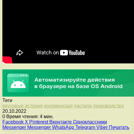
Теги
вкусовые
история
коломенская
пастила
производства
20.10.2022
0
Время чтения: 4 мин.
Facebook
X
Pinterest
Вконтакте
Одноклассники
Messenger
Messenger
WhatsApp
Telegram
Viber
Печатать