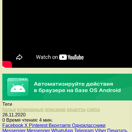
Теги
балык
кулинарные
описание
рецепты
сорпа
26.11.2020
0
Время чтения: 4 мин.
Facebook
X
Pinterest
Вконтакте
Одноклассники
Messenger
Messenger
WhatsApp
Telegram
Viber
Печатать