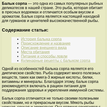
Балык сорпа
— это одна из самых популярных рыбных
деликатесов в нашей стране. Это рыба, которая обитает
в пресных водоемах и отличается особым вкусом и
ароматом. Балык сорпа является настоящей находкой
для гурманов и ценителей высококачественной рыбы.
Содержание статьи:
История балыка сорпа
Происхождение и название
Описание внешнего вида
Места обитания
Питание и способы ловли
Кулинарные рецепты с балыком сорпа
Одной из особенностей балыка сорпа является его
диетическое свойство. Рыба содержит много полезных
веществ, таких как омега-3 жирные кислоты, белки,
витамины и минералы. Благодаря этому, балык сорпа
рекомендуется включать в рацион питания для
поддержания здоровья и укрепления иммунной системы.
Балык сорпа отличается не только своими полезными
свойствами, но и прекрасным вкусом. Мякоть рыбы
нежная, сочная и ароматная. Она отлично сочетается с