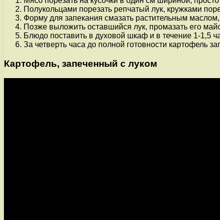
Мясо порезать на кусочки в один см шириной, просто 
Полукольцами порезать репчатый лук, кружками поре
Форму для запекания смазать растительным маслом, в
Позже выложить оставшийся лук, промазать его майо
Блюдо поставить в духовой шкаф и в течение 1-1,5 ча
За четверть часа до полной готовности картофель з
Картофель, запеченный с луком