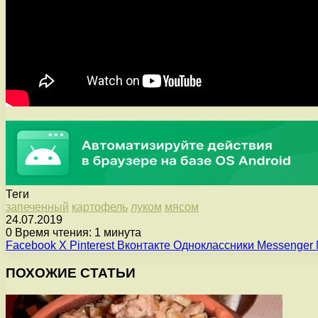
Теги
запеченный
картофель
луком
мясом
24.07.2019
0
Время чтения: 1 минута
Facebook
X
Pinterest
Вконтакте
Одноклассники
Messenger
ПОХОЖИЕ СТАТЬИ