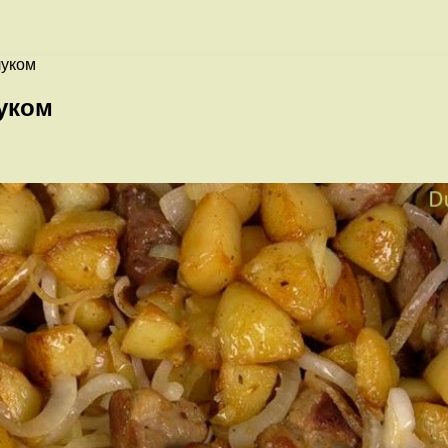
луком
уком