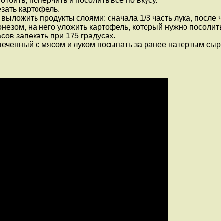
отбить, поперчить и посолить все по вкусу.
зать картофель.
ыложить продукты слоями: сначала 1/3 часть лука, после ч
незом, на него уложить картофель, который нужно посолит
сов запекать при 175 градусах.
апеченный с мясом и луком посыпать за ранее натертым сыр