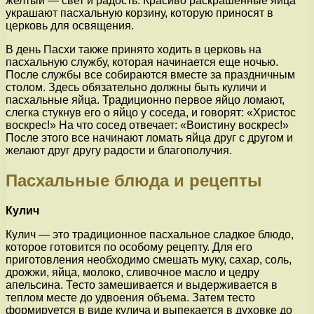
желтый — свет и радость. Красиво раскрашенные яйца
украшают пасхальную корзину, которую приносят в
церковь для освящения.
В день Пасхи также принято ходить в церковь на
пасхальную службу, которая начинается еще ночью.
После службы все собираются вместе за праздничным
столом. Здесь обязательно должны быть куличи и
пасхальные яйца. Традиционно первое яйцо ломают,
слегка стукнув его о яйцо у соседа, и говорят: «Христос
воскрес!» На что сосед отвечает: «Воистину воскрес!»
После этого все начинают ломать яйца друг с другом и
желают друг другу радости и благополучия.
Пасхальные блюда и рецепты
Кулич
Кулич — это традиционное пасхальное сладкое блюдо,
которое готовится по особому рецепту. Для его
приготовления необходимо смешать муку, сахар, соль,
дрожжи, яйца, молоко, сливочное масло и цедру
апельсина. Тесто замешивается и выдерживается в
теплом месте до удвоения объема. Затем тесто
формируется в виде кулича и выпекается в духовке до