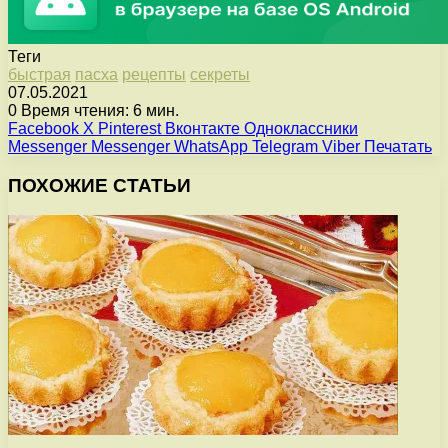
Теги
быстрая
пасха
рецепты
секреты
07.05.2021
0
Время чтения: 6 мин.
Facebook
X
Pinterest
Вконтакте
Одноклассники
Messenger
Messenger
WhatsApp
Telegram
Viber
Печатать
ПОХОЖИЕ СТАТЬИ