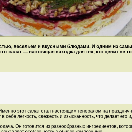
достью, весельем и вкусными блюдами. И одним из са
от салат — настоящая находка для тех, кто ценит не то
Именно этот салат стал настоящим генералом на праздничн
в себе легкость, свежесть и изысканность, что делает его
одача. Он готовится из разнообразных ингредиентов, кото
и добавляет особую нотку в общую композицию.