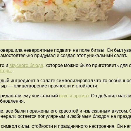
 совершила невероятные подвиги на поле битвы. Он был ува
самостоятельно придумал и создал этот уникальный салат.
го и
вкусного блюда
, которое можно было приготовить для о
пторы
.
дый ингредиент в салате символизировал что-то особенно
сыр — олицетворение прочности и стойкости.
 придавали ему уникальный
вкус и аромат
. Он добавил масл
обновления.
е, все были поражены его красотой и изысканным вкусом. О
генерал» остается популярным и любимым блюдом на празд
 символ силы, стойкости и праздничного настроения. Он на