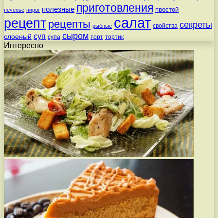
приготовления
полезные
простой
печенье
пирог
салат
рецепт
рецепты
секреты
свойства
рыбные
сыром
суп
слоеный
супа
торт
тортик
Интересно