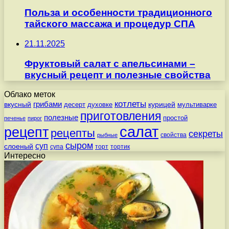
Польза и особенности традиционного
тайского массажа и процедур СПА
21.11.2025
Фруктовый салат с апельсинами –
вкусный рецепт и полезные свойства
Облако меток
котлеты
вкусный
грибами
курицей
десерт
духовке
мультиварке
приготовления
полезные
простой
печенье
пирог
салат
рецепт
рецепты
секреты
свойства
рыбные
сыром
суп
слоеный
супа
торт
тортик
Интересно