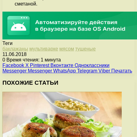
сметаной.
Теги
баклажаны
мультиварке
мясом
тушеные
11.06.2018
0
Время чтения: 1 минута
Facebook
X
Pinterest
Вконтакте
Одноклассники
Messenger
Messenger
WhatsApp
Telegram
Viber
Печатать
ПОХОЖИЕ СТАТЬИ