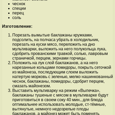
чеснок
специи
перец
соль
Изготовление:
Порезать вымытые баклажаны кружками,
подсолить, на полчаса убрать в холодильник,
порезать на куски мясо, переложить на дно
мультиварки, выложить на него полукольца лука,
сдобрить прованскими травкой, солью, лавровым
страничкой, перцем, зернами горчицы.
Положить на лук слой баклажанов, а на него
нарезанные кольцами помидоры, покрыть сеточкой
из майонеза, последующим слоем выложить
натертую морковь с зеленью, мелко нашинкованный
чеснок, баклажаны, помидоры, сдобрит перцем,
смазать майонезом.
Выставить мультиварку на режим «Выпечка»,
баклажаны тушеные с мясом в мультиварке будут
приготовиться в своем соку 40 мин., для блюда
оптимальнее использовать молодые, ст-тёмные,
вытянутые, немного недозрелые плоды
баклажанов, а майонез может быть поменять