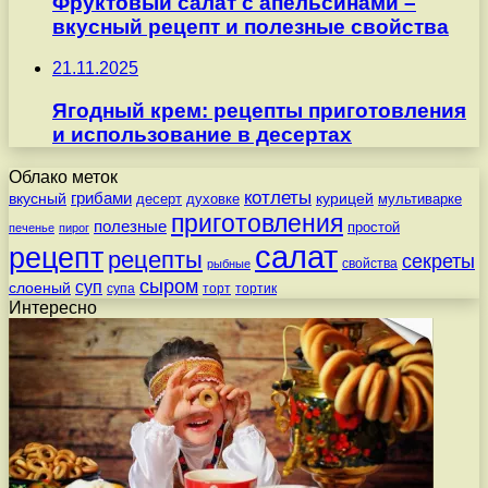
Фруктовый салат с апельсинами –
вкусный рецепт и полезные свойства
21.11.2025
Ягодный крем: рецепты приготовления
и использование в десертах
Облако меток
котлеты
вкусный
грибами
курицей
десерт
духовке
мультиварке
приготовления
полезные
простой
печенье
пирог
салат
рецепт
рецепты
секреты
свойства
рыбные
сыром
суп
слоеный
супа
торт
тортик
Интересно