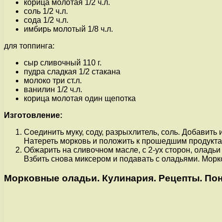
корица молотая 1/2 ч.л.
соль 1/2 ч.л.
сода 1/2 ч.л.
имбирь молотый 1/8 ч.л.
для топпинга:
сыр сливочный 110 г.
пудра сладкая 1/2 стакана
молоко три ст.л.
ванилин 1/2 ч.л.
корица молотая один щепотка
Изготовление:
Соединить муку, соду, разрыхлитель, соль. Добавить 
Натереть морковь и положить к прошедшим продуктам
Обжарить на сливочном масле, с 2-ух сторон, оладьи
Взбить снова миксером и подавать с оладьями. Морк
Морковные оладьи. Кулинария. Рецепты. Пон