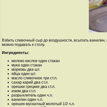
Взбить сливочный сыр до воздушности, всыпать ванилин, 
можно подавать к столу.
Ингредиенты:
молоко кислое один стакан
мука один стакан
морковь два шт.
яйца один шт.
масло сливочное три ст.л.
сахар карий два ст.л.
орешки грецкие два ст.л.
изюм два ст.л.
разрыхлитель один ч.л.
ванилин один ч.л.
орешек мускатный молотый 1/2 ч.л.