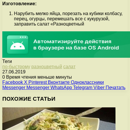
Изготовление:
Нарубить мелко яйца, порезать на кубики колбасу,
перец, огурцы, перемешать все с кукурузой,
заправить салат «Разноцветный
Теги
по-быстрому
разноцветный
салат
27.06.2019
0
Время чтения меньше минуты
Facebook
X
Pinterest
Вконтакте
Одноклассники
Messenger
Messenger
WhatsApp
Telegram
Viber
Печатать
ПОХОЖИЕ СТАТЬИ