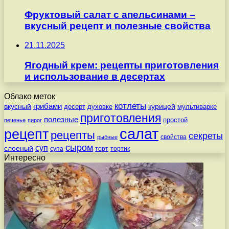
Фруктовый салат с апельсинами –
вкусный рецепт и полезные свойства
21.11.2025
Ягодный крем: рецепты приготовления
и использование в десертах
Облако меток
котлеты
вкусный
грибами
курицей
десерт
духовке
мультиварке
приготовления
полезные
простой
печенье
пирог
салат
рецепт
рецепты
секреты
свойства
рыбные
сыром
суп
слоеный
супа
торт
тортик
Интересно