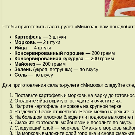
Чтобы приготовить салат-рулет «Мимоза», вам понадобят
Картофель
— 3 штуки
Морковь
— 2 штуки
Яйца
— 4 штуки
Консервированный горошек
— 200 грамм
Консервированная кукуруза
— 200 грамм
Майонез
— 200 грамм
Зелень
(укроп, петрушка) — по вкусу
Соль
— по вкусу
Для приготовления салата-рулета «Мимоза» следуйте сл
Поставьте картофель и морковь на варку до готовнос
Отварите яйца вкрутую, остудите и очистите их.
Натрите картофель и морковь на крупной терке.
Разделите белки от желтков. Белки мелко нарежьте, а
На большом плоском блюде или подносе выложите п
Смажьте картофель майонезом и посолите по вкусу.
Следующий слой — морковь. Смажьте морковь майон
На морковь выложите слой горошка и снова смажьте