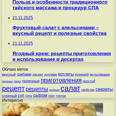
Польза и особенности традиционного
тайского массажа и процедур СПА
21.11.2025
Фруктовый салат с апельсинами –
вкусный рецепт и полезные свойства
21.11.2025
Ягодный крем: рецепты приготовления
и использование в десертах
Облако меток
котлеты
вкусный
грибами
курицей
десерт
духовке
мультиварке
приготовления
полезные
простой
печенье
пирог
салат
рецепт
рецепты
секреты
свойства
рыбные
сыром
суп
слоеный
супа
торт
тортик
Интересно