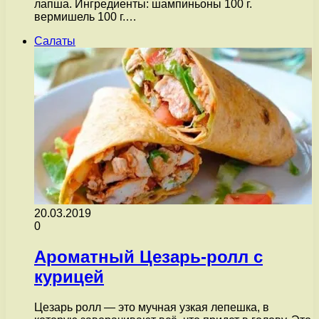
лапша. Ингредиенты: шампиньоны 100 г.
вермишель 100 г.…
Салаты
20.03.2019
0
Ароматный Цезарь-ролл с
курицей
Цезарь ролл — это мучная узкая лепешка, в