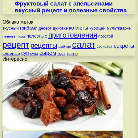
Фруктовый салат с апельсинами –
вкусный рецепт и полезные свойства
Облако меток
котлеты
вкусный
грибами
курицей
десерт
духовке
мультиварке
приготовления
полезные
простой
печенье
пирог
салат
рецепт
рецепты
секреты
свойства
рыбные
сыром
суп
слоеный
супа
торт
тортик
Интересно