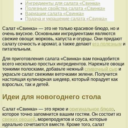
Ингредиенты для салата «Свинка»
Полезные свойства салата «Свинка»
Вариации салата «Свинка»
Подача и украшение салата «Свинка»
Салат «Свинка» — это не только красивое блюдо, но и
очень вкусное. Основными ингредиентами являются
свежие овощи: морковь, капуста и огурцы. Они придают
салату сочность и аромат, а также делают
его полезным
и
питательным.
Для приготовления салата «Свинка» вам понадобится
всего несколько простых ингредиентов. Нарежьте овощи
тонкими полосками, добавьте нежный
сливочный сыр
и
украсьте салат свежими веточками зелени. Получится
настоящая кулинарная шедевр, который порадует как
взрослых, так и детей.
Идеи для новогоднего стола
Салат «Свинка» — это яркое и
оригинальное блюдо
,
которое точно запомнится вашим гостям. Он состоит из
свежих овощей
, морепродуктов и соуса, которые
идеально сочетаются вместе. Кроме того, салат