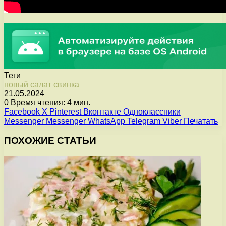
Теги
новый
салат
свинка
21.05.2024
0
Время чтения: 4 мин.
Facebook
X
Pinterest
Вконтакте
Одноклассники
Messenger
Messenger
WhatsApp
Telegram
Viber
Печатать
ПОХОЖИЕ СТАТЬИ