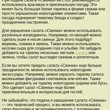
При подаче салата «Свинка» на стол, рекомендуется
использовать красивую и оригинальную посуду. Это
может быть большая белая тарелка в форме свинки или
просто украшенная новогодними элементами. Такая
посуда подчеркнет тематику блюда и создаст
праздничное настроение.
Для украшения салата «Свинка» можно использовать
различные ингредиенты. Например, из овощей можно
сделать ушки и носик свиньи. Для этого подойдут
морковь, оливки и зелень. Также можно использовать
кусочки сыра для создания глаз и улыбки. Не забудьте
добавить на тарелку несколько листьев
салата
или
зелени, чтобы салат выглядел свежим и аппетитным.
Если вы хотите придать салату «Свинка» еще больше
праздничности, можно использовать новогодние
аксессуары. Например, можно украсить тарелку салата
маленькими фигурками снеговиков или елочек. Также
можно добавить на тарелку новогодние шарики или бусы.
Это сделает салат «Свинка» еще более
привлекательным и интересным для гостей.
Не забывайте, что подача и украшение салата «Свинка»
— это творческий процесс, и вы можете использовать
свою фантазию и экспериментировать с различными