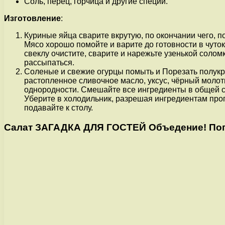
Соль, перец, горчица и другие специи.
Изготовление
:
Куриные яйца сварите вкрутую, по окончании чего, п
Мясо хорошо помойте и варите до готовности в чуток
свеклу очистите, сварите и нарежьте узенькой соломк
рассыпаться.
Соленые и свежие огурцы помыть и Порезать полукру
растопленное сливочное масло, уксус, чёрный молот
однородности. Смешайте все ингредиенты в общей са
Уберите в холодильник, разрешая ингредиентам проп
подавайте к столу.
Салат ЗАГАДКА ДЛЯ ГОСТЕЙ Объедение! Попр