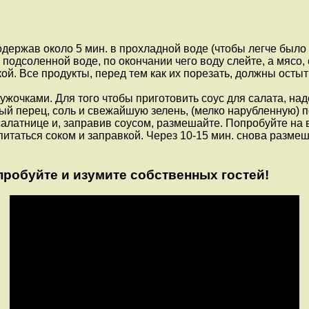
одержав около 5 мин. в прохладной воде (чтобы легче было 
 подсоленной воде, по окончании чего воду слейте, а мясо,
ой. Все продукты, перед тем как их порезать, должны остыт
жочками. Для того чтобы приготовить соус для салата, на
ый перец, соль и свежайшую зелень, (мелко нарубленную) п
латнице и, заправив соусом, размешайте. Попробуйте на в
итаться соком и заправкой. Через 10-15 мин. снова размеш
обуйте и изумите собственных гостей!