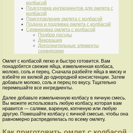
колбасой
Подготовка ингредиентов для омлета с
колбасой
Приготовление омлета с колбасой
Подача и подливка омлета с колбасой
Сервировка омлета с колбасой
Подбор посуды
Декорация
Дополнительные элементы
сервировки
Омлет с колбасой легко и быстро готовится. Вам
понадобятся свежие яйца, измельченная колбаса,
молоко, соль и перец. Сначала разбейте яйца в миску и
взбейте их вилкой до однородной консистенции. Затем
добавьте молоко, соль и перец по вкусу. Тщательно
перемешайте все ингредиенты.
Далее добавьте измельченную колбасу в яичную смесь.
Вы можете использовать любую колбасу, которая вам
нравится — салями, вареную, копченую или любую
другую. Помешайте колбасу с яичной смесью, чтобы она
равномерно распределилась по всему омлету.
Как приготовить омлет с колбасой