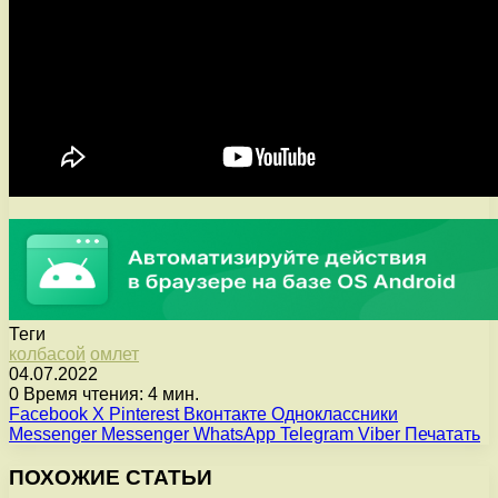
Теги
колбасой
омлет
04.07.2022
0
Время чтения: 4 мин.
Facebook
X
Pinterest
Вконтакте
Одноклассники
Messenger
Messenger
WhatsApp
Telegram
Viber
Печатать
ПОХОЖИЕ СТАТЬИ