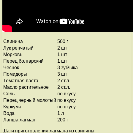
Свинина
500 г
Лук репчатый
2 шт
Морковь
1 шт
Перец болгарский
1 шт
Чеснок
3 зубчика
Помидоры
3 шт
Томатная паста
2 ст.л.
Масло растительное
2 ст.л.
Соль
по вкусу
Перец черный молотый
по вкусу
Куркума
по вкусу
Вода
1 л
Лапша лагман
200 г
Шаги приготовления лагмана из свинины: