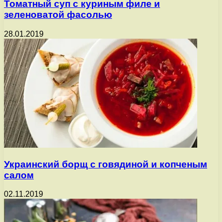
Томатный суп с куриным филе и
зеленоватой фасолью
28.01.2019
Украинский борщ с говядиной и копченым
салом
02.11.2019