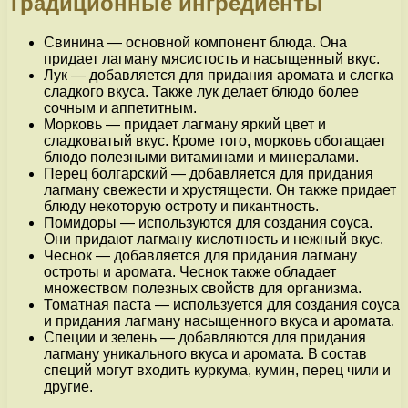
Традиционные ингредиенты
Свинина — основной компонент блюда. Она
придает лагману мясистость и насыщенный вкус.
Лук — добавляется для придания аромата и слегка
сладкого вкуса. Также лук делает блюдо более
сочным и аппетитным.
Морковь — придает лагману яркий цвет и
сладковатый вкус. Кроме того, морковь обогащает
блюдо полезными витаминами и минералами.
Перец болгарский — добавляется для придания
лагману свежести и хрустящести. Он также придает
блюду некоторую остроту и пикантность.
Помидоры — используются для создания соуса.
Они придают лагману кислотность и нежный вкус.
Чеснок — добавляется для придания лагману
остроты и аромата. Чеснок также обладает
множеством полезных свойств для организма.
Томатная паста — используется для создания соуса
и придания лагману насыщенного вкуса и аромата.
Специи и зелень — добавляются для придания
лагману уникального вкуса и аромата. В состав
специй могут входить куркума, кумин, перец чили и
другие.