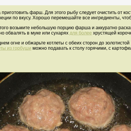
приготовить фарш. Для этого рыбу следует очистить от кост
специи по вкусу. Хорошо перемешайте все ингредиенты, что
того возьмите небольшую порцию фарша и аккуратно раскат
о обвалять в муке или сухарях
для более
хрустящей корочк
нем огне и обжарьте котлеты с обеих сторон до золотистой
еты из горбуши
можно подавать к столу горячими, с карто