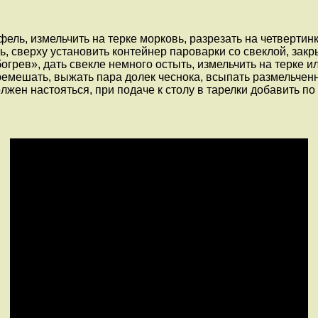
фель, измельчить на терке морковь, разрезать на четвертин
ть, сверху установить контейнер пароварки со свеклой, зак
грев», дать свекле немного остыть, измельчить на терке и
ремешать, выжать пара долек чеснока, всыпать размельченн
жен настояться, при подаче к столу в тарелки добавить по