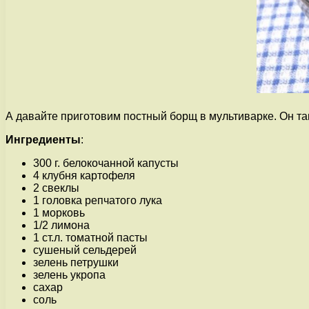
А давайте приготовим постный борщ в мультиварке. Он так
Ингредиенты
:
300 г. белокочанной капусты
4 клубня картофеля
2 свеклы
1 головка репчатого лука
1 морковь
1/2 лимона
1 ст.л. томатной пасты
сушеный сельдерей
зелень петрушки
зелень укропа
сахар
соль