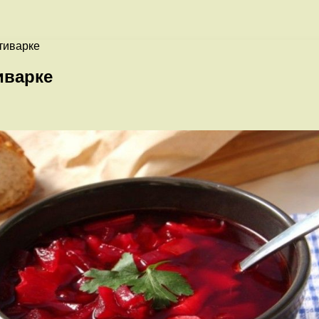
тиварке
иварке