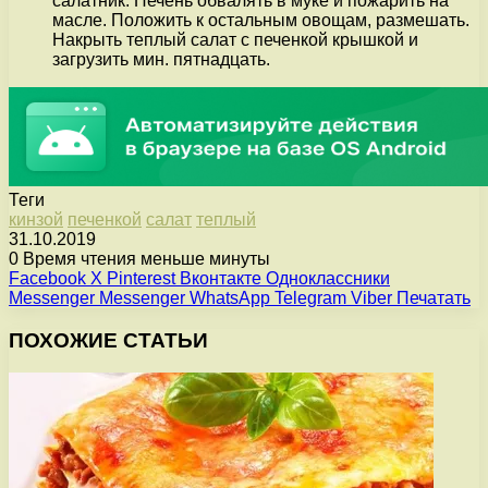
салатник. Печень обвалять в муке и пожарить на
масле. Положить к остальным овощам, размешать.
Накрыть теплый салат с печенкой крышкой и
загрузить мин. пятнадцать.
Теги
кинзой
печенкой
салат
теплый
31.10.2019
0
Время чтения меньше минуты
Facebook
X
Pinterest
Вконтакте
Одноклассники
Messenger
Messenger
WhatsApp
Telegram
Viber
Печатать
ПОХОЖИЕ СТАТЬИ