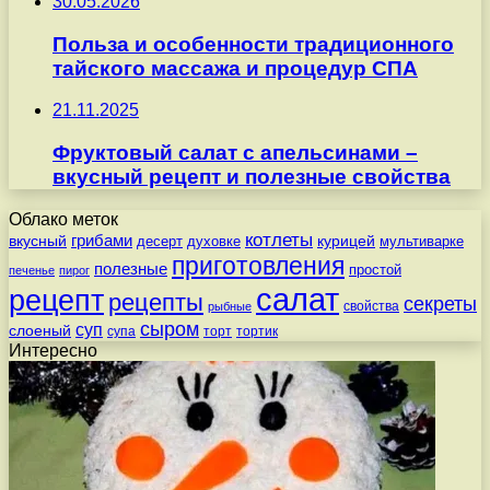
30.05.2026
Польза и особенности традиционного
тайского массажа и процедур СПА
21.11.2025
Фруктовый салат с апельсинами –
вкусный рецепт и полезные свойства
Облако меток
котлеты
вкусный
грибами
курицей
десерт
духовке
мультиварке
приготовления
полезные
простой
печенье
пирог
салат
рецепт
рецепты
секреты
свойства
рыбные
сыром
суп
слоеный
супа
торт
тортик
Интересно