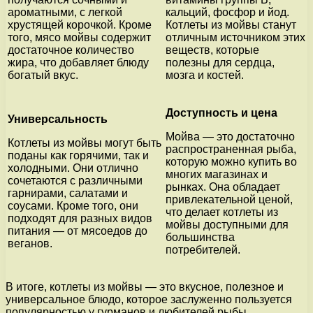
ароматными, с легкой
кальций, фосфор и йод.
хрустящей корочкой. Кроме
Котлеты из мойвы станут
того, мясо мойвы содержит
отличным источником этих
достаточное количество
веществ, которые
жира, что добавляет блюду
полезны для сердца,
богатый вкус.
мозга и костей.
Доступность и цена
Универсальность
Мойва — это достаточно
Котлеты из мойвы могут быть
распространенная рыба,
поданы как горячими, так и
которую можно купить во
холодными. Они отлично
многих магазинах и
сочетаются с различными
рынках. Она обладает
гарнирами, салатами и
привлекательной ценой,
соусами. Кроме того, они
что делает котлеты из
подходят для разных видов
мойвы доступными для
питания — от мясоедов до
большинства
веганов.
потребителей.
В итоге, котлеты из мойвы — это вкусное, полезное и
универсальное блюдо, которое заслуженно пользуется
популярностью у гурманов и любителей рыбы.