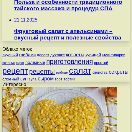
Польза и особенности традиционного
тайского массажа и процедур СПА
21.11.2025
Фруктовый салат с апельсинами –
вкусный рецепт и полезные свойства
Облако меток
котлеты
вкусный
грибами
курицей
десерт
духовке
мультиварке
приготовления
полезные
простой
печенье
пирог
салат
рецепт
рецепты
секреты
свойства
рыбные
сыром
суп
слоеный
супа
торт
тортик
Интересно