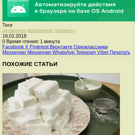
Теги
десертное
мороженое
тирамису
16.02.2018
0
Время чтения: 1 минута
Facebook
X
Pinterest
Вконтакте
Одноклассники
Messenger
Messenger
WhatsApp
Telegram
Viber
Печатать
ПОХОЖИЕ СТАТЬИ