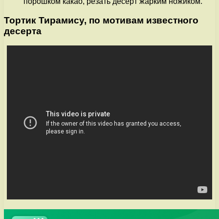
порошком какао, резать десерт жарким ножиком.
Тортик Тирамису, по мотивам известного
десерта