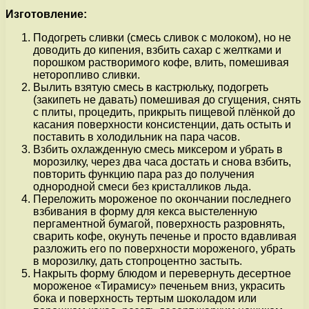
Изготовление:
Подогреть сливки (смесь сливок с молоком), но не
доводить до кипения, взбить сахар с желтками и
порошком растворимого кофе, влить, помешивая
неторопливо сливки.
Вылить взятую смесь в кастрюльку, подогреть
(закипеть не давать) помешивая до сгущения, снять
с плиты, процедить, прикрыть пищевой плёнкой до
касания поверхности консистенции, дать остыть и
поставить в холодильник на пара часов.
Взбить охлажденную смесь миксером и убрать в
морозилку, через два часа достать и снова взбить,
повторить функцию пара раз до получения
однородной смеси без кристалликов льда.
Переложить мороженое по окончании последнего
взбивания в форму для кекса выстеленную
пергаментной бумагой, поверхность разровнять,
сварить кофе, окунуть печенье и просто вдавливая
разложить его по поверхности мороженого, убрать
в морозилку, дать стопроцентно застыть.
Накрыть форму блюдом и перевернуть десертное
мороженое «Тирамису» печеньем вниз, украсить
бока и поверхность тертым шоколадом или