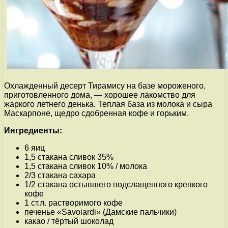
Охлажденный десерт Тирамису на базе мороженого,
приготовленного дома, — хорошее лакомство для
жаркого летнего денька. Теплая база из молока и сыра
Маскарпоне, щедро сдобренная кофе и горьким.
Ингредиенты:
6 яиц
1,5 стакана сливок 35%
1,5 стакана сливок 10% / молока
2/3 стакана сахара
1/2 стакана остывшего подслащенного крепкого
кофе
1 ст.л. растворимого кофе
печенье «Savoiardi» (Дамские пальчики)
какао / тёртый шоколад