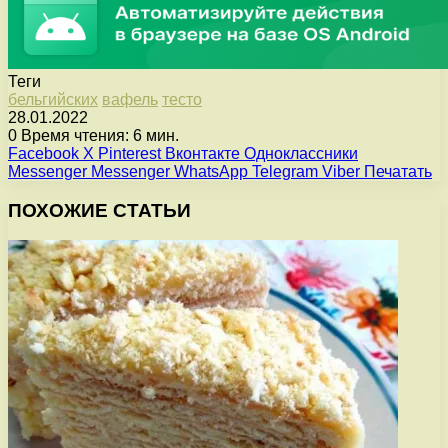
Теги
бельгийских
вафель
тесто
28.01.2022
0
Время чтения: 6 мин.
Facebook
X
Pinterest
Вконтакте
Одноклассники
Messenger
Messenger
WhatsApp
Telegram
Viber
Печатать
ПОХОЖИЕ СТАТЬИ