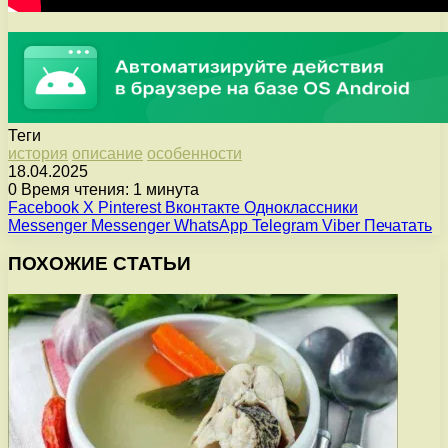
Теги
история
описание
особенности
18.04.2025
0
Время чтения: 1 минута
Facebook
X
Pinterest
Вконтакте
Одноклассники
Messenger
Messenger
WhatsApp
Telegram
Viber
Печатать
ПОХОЖИЕ СТАТЬИ