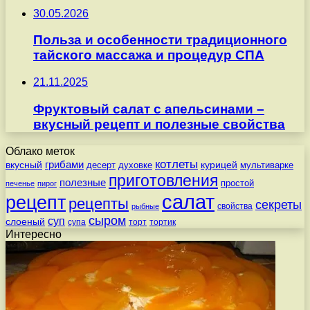
30.05.2026
Польза и особенности традиционного
тайского массажа и процедур СПА
21.11.2025
Фруктовый салат с апельсинами –
вкусный рецепт и полезные свойства
Облако меток
котлеты
вкусный
грибами
курицей
десерт
духовке
мультиварке
приготовления
полезные
простой
печенье
пирог
салат
рецепт
рецепты
секреты
свойства
рыбные
сыром
суп
слоеный
супа
торт
тортик
Интересно