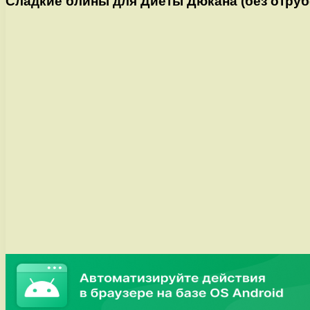
Сладкие блины для Диеты Дюкана (без отруб