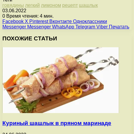
говядины
легкий
лимоном
рецепт
шашлык
03.06.2022
0
Время чтения: 4 мин.
Facebook
X
Pinterest
Вконтакте
Одноклассники
Messenger
Messenger
WhatsApp
Telegram
Viber
Печатать
ПОХОЖИЕ СТАТЬИ
Куриный шашлык в пряном маринаде