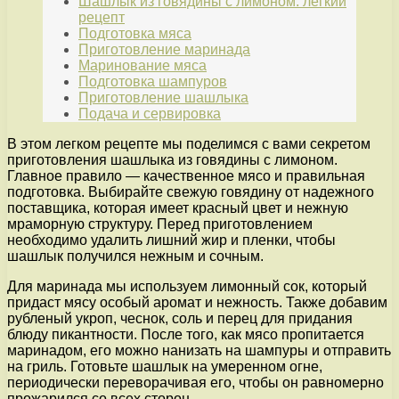
Шашлык из говядины с лимоном: легкий
рецепт
Подготовка мяса
Приготовление маринада
Маринование мяса
Подготовка шампуров
Приготовление шашлыка
Подача и сервировка
В этом легком рецепте мы поделимся с вами секретом
приготовления шашлыка из говядины с лимоном.
Главное правило — качественное мясо и правильная
подготовка. Выбирайте свежую говядину от надежного
поставщика, которая имеет красный цвет и нежную
мраморную структуру. Перед приготовлением
необходимо удалить лишний жир и пленки, чтобы
шашлык получился нежным и сочным.
Для маринада мы используем лимонный сок, который
придаст мясу особый аромат и нежность. Также добавим
рубленый укроп, чеснок, соль и перец для придания
блюду пикантности. После того, как мясо пропитается
маринадом, его можно нанизать на шампуры и отправить
на гриль. Готовьте шашлык на умеренном огне,
периодически переворачивая его, чтобы он равномерно
прожарился со всех сторон.