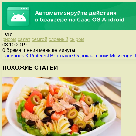
Теги
рисом
салат
семгой
слоеный
сыром
08.10.2019
0
Время чтения меньше минуты
Facebook
X
Pinterest
Вконтакте
Одноклассники
Messenger
ПОХОЖИЕ СТАТЬИ