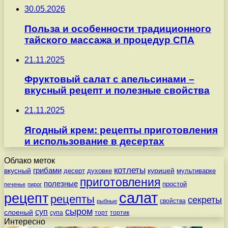
30.05.2026
Польза и особенности традиционного
тайского массажа и процедур СПА
21.11.2025
Фруктовый салат с апельсинами –
вкусный рецепт и полезные свойства
21.11.2025
Ягодный крем: рецепты приготовления
и использование в десертах
Облако меток
котлеты
вкусный
грибами
курицей
десерт
духовке
мультиварке
приготовления
полезные
простой
печенье
пирог
салат
рецепт
рецепты
секреты
свойства
рыбные
сыром
суп
слоеный
супа
торт
тортик
Интересно