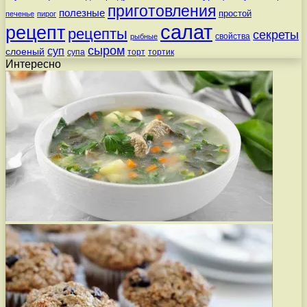
приготовления
полезные
простой
печенье
пирог
салат
рецепт
рецепты
секреты
свойства
рыбные
сыром
суп
слоеный
супа
торт
тортик
Интересно