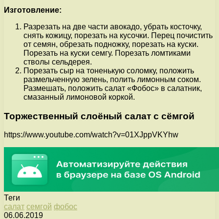
Изготовление:
Разрезать на две части авокадо, убрать косточку,
снять кожицу, порезать на кусочки. Перец почистить
от семян, обрезать подножку, порезать на куски.
Порезать на куски семгу. Порезать ломтиками
стволы сельдерея.
Порезать сыр на тоненькую соломку, положить
размельченную зелень, полить лимонным соком.
Размешать, положить салат «Фобос» в салатник,
смазанный лимоновой коркой.
Торжественный слоёный салат с сёмгой
https://www.youtube.com/watch?v=01XJppVKYhw
Теги
салат
семгой
фобос
06.06.2019