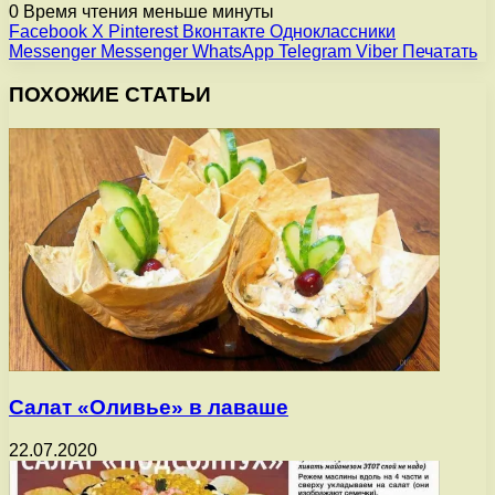
0
Время чтения меньше минуты
Facebook
X
Pinterest
Вконтакте
Одноклассники
Messenger
Messenger
WhatsApp
Telegram
Viber
Печатать
ПОХОЖИЕ СТАТЬИ
Салат «Оливье» в лаваше
22.07.2020