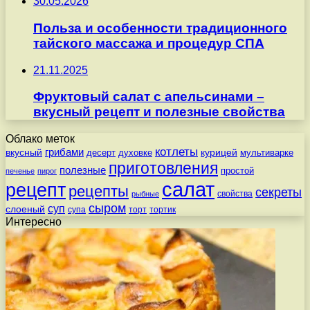
30.05.2026
Польза и особенности традиционного
тайского массажа и процедур СПА
21.11.2025
Фруктовый салат с апельсинами –
вкусный рецепт и полезные свойства
Облако меток
котлеты
вкусный
грибами
курицей
десерт
духовке
мультиварке
приготовления
полезные
простой
печенье
пирог
салат
рецепт
рецепты
секреты
свойства
рыбные
сыром
суп
слоеный
супа
торт
тортик
Интересно