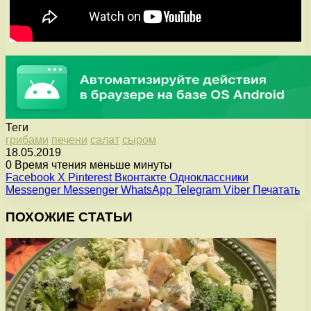
Теги
грибами
печени
салат
сыром
18.05.2019
0
Время чтения меньше минуты
Facebook
X
Pinterest
Вконтакте
Одноклассники
Messenger
Messenger
WhatsApp
Telegram
Viber
Печатать
ПОХОЖИЕ СТАТЬИ