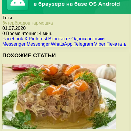
Теги
бутербродов
гармошка
01.07.2020
0
Время чтения: 4 мин.
Facebook
X
Pinterest
Вконтакте
Одноклассники
Messenger
Messenger
WhatsApp
Telegram
Viber
Печатать
ПОХОЖИЕ СТАТЬИ